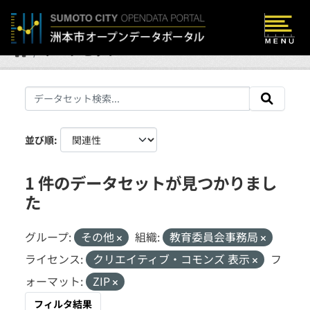
Skip to main content
データセット
並び順
1 件のデータセットが見つかりまし
た
グループ:
その他
組織:
教育委員会事務局
ライセンス:
クリエイティブ・コモンズ 表示
フ
ォーマット:
ZIP
フィルタ結果