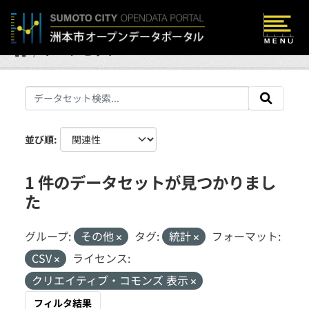
Skip to main content
データセット
並び順
1 件のデータセットが見つかりまし
た
グループ:
その他
タグ:
統計
フォーマット:
CSV
ライセンス:
クリエイティブ・コモンズ 表示
フィルタ結果