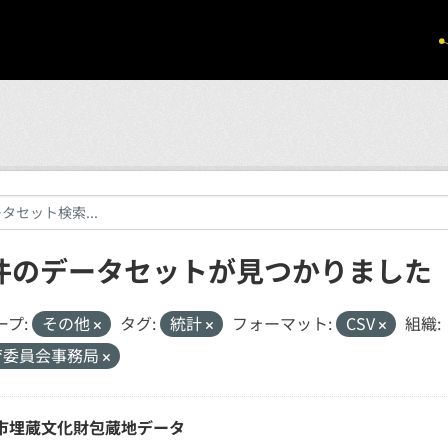
 件のデータセットが見つかりました
ープ:
その他
タグ:
統計
フォーマット:
CSV
組織:
育委員会事務局
市埋蔵文化財包蔵地データ