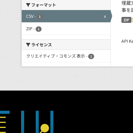
埋蔵
フォーマット
事を
CSV
-
x
1
ZIP
ZIP
-
1
API
ライセンス
クリエイティブ・コモンズ 表示
-
1