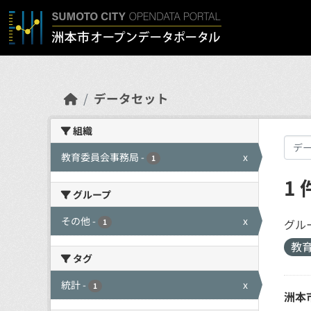
Skip to main content
データセット
組織
教育委員会事務局
-
x
1
1
グループ
その他
-
x
グル
1
教
タグ
統計
-
x
1
洲本