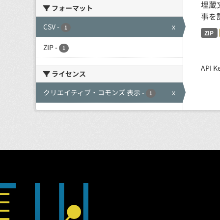
埋蔵
フォーマット
事を
CSV
-
x
1
ZIP
ZIP
-
1
API
ライセンス
クリエイティブ・コモンズ 表示
-
x
1