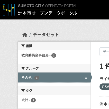
Skip to main content
データセット
組織
教育委員会事務局
-
1
1
グループ
その他
-
x
ライ
1
CS
タグ
統計
-
1
洲本