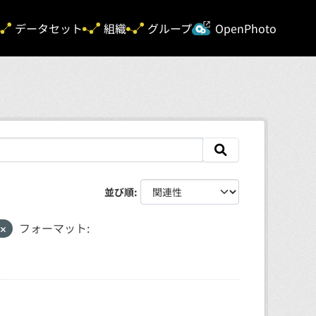
新規タ
データセット
組織
グループ
OpenPhoto
並び順
他
フォーマット: