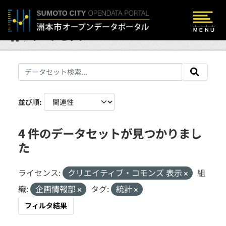
Skip to main content
データセット
並び順
4 件のデータセットが見つかりまし
た
ライセンス:
クリエイティブ・コモンズ 表示
組
織:
企画情報部
タグ:
統計
フィルタ結果