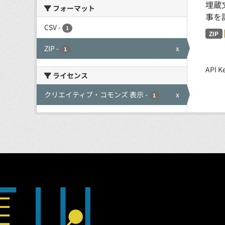
埋蔵
フォーマット
事を
CSV
-
1
ZIP
ZIP
-
x
1
API
ライセンス
クリエイティブ・コモンズ 表示
-
x
1