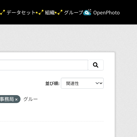
新規タ
データセット
組織
グループ
OpenPhoto
並び順
事務局
グルー