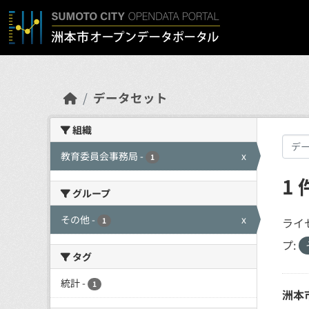
Skip to main content
データセット
組織
教育委員会事務局
-
x
1
1
グループ
その他
-
x
ライ
1
プ:
タグ
統計
-
1
洲本