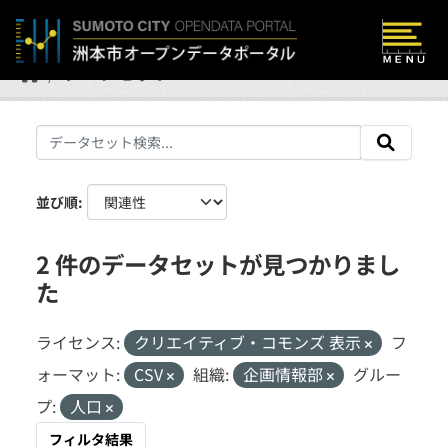
Skip to main content
データセット
並び順
2 件のデータセットが見つかりまし
た
ライセンス:
クリエイティブ・コモンズ 表示
フ
ォーマット:
CSV
組織:
企画情報部
グルー
プ:
人口
フィルタ結果