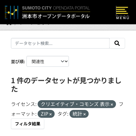
Skip to main content
データセット
並び順
1 件のデータセットが見つかりまし
た
ライセンス:
クリエイティブ・コモンズ 表示
フ
ォーマット:
ZIP
タグ:
統計
フィルタ結果