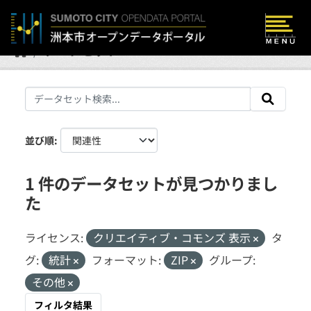
Skip to main content
データセット
並び順
1 件のデータセットが見つかりまし
た
ライセンス:
クリエイティブ・コモンズ 表示
タ
グ:
統計
フォーマット:
ZIP
グループ:
その他
フィルタ結果