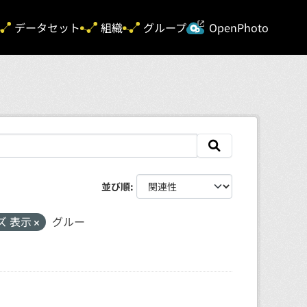
新規タ
データセット
組織
グループ
OpenPhoto
並び順
ズ 表示
グルー