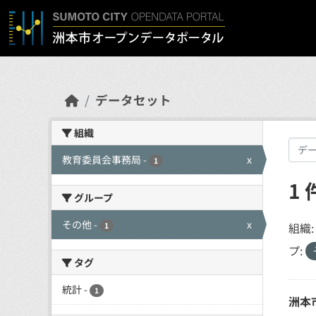
Skip to main content
データセット
組織
教育委員会事務局
-
x
1
1
グループ
その他
-
x
組織:
1
プ:
タグ
統計
-
1
洲本