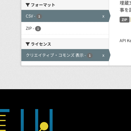
埋蔵
フォーマット
事を
CSV
-
x
1
ZIP
ZIP
-
1
API
ライセンス
クリエイティブ・コモンズ 表示
-
x
1