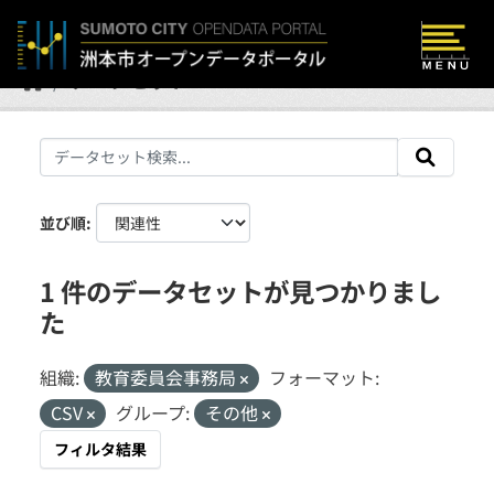
Skip to main content
データセット
並び順
1 件のデータセットが見つかりまし
た
組織:
教育委員会事務局
フォーマット:
CSV
グループ:
その他
フィルタ結果