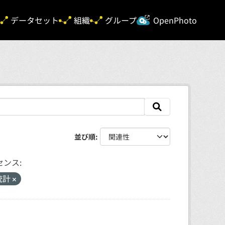
新規タ
データセット
組織
グループ
OpenPhoto
並び順
センス:
統計