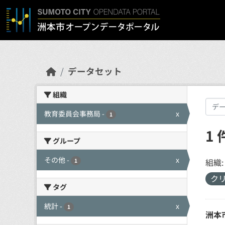
Skip to main content
データセット
組織
教育委員会事務局
-
x
1
1
グループ
その他
-
x
組織:
1
ク
タグ
統計
-
x
1
洲本