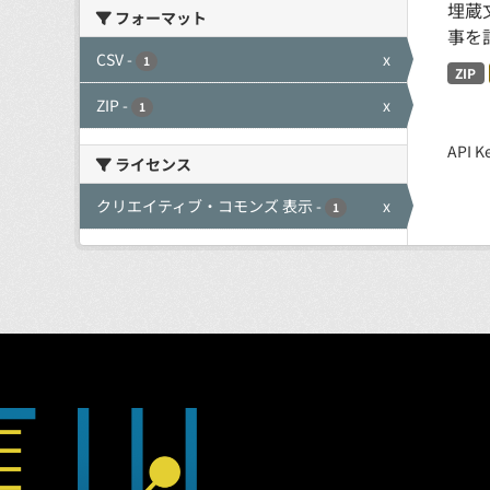
埋蔵
フォーマット
事を
CSV
-
x
1
ZIP
ZIP
-
x
1
API
ライセンス
クリエイティブ・コモンズ 表示
-
x
1