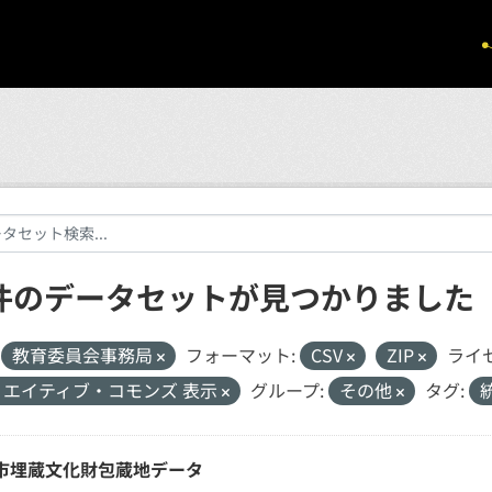
 件のデータセットが見つかりました
教育委員会事務局
フォーマット:
CSV
ZIP
ライ
リエイティブ・コモンズ 表示
グループ:
その他
タグ:
市埋蔵文化財包蔵地データ