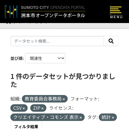
Skip to main content
データセット
並び順
1 件のデータセットが見つかりまし
た
組織:
教育委員会事務局
フォーマット:
CSV
ZIP
ライセンス:
クリエイティブ・コモンズ 表示
タグ:
統計
フィルタ結果