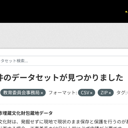
 件のデータセットが見つかりました
教育委員会事務局
フォーマット:
CSV
ZIP
タグ:
市埋蔵文化財包蔵地データ
文化財は、発掘せずに現地で現状のまま保存と保護を行うのが