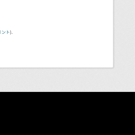
メント
).