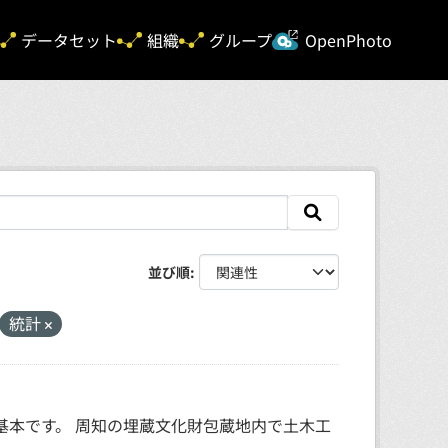
新規タ
データセット
組織
グループ
OpenPhoto
並び順
統計
基本です。 周知の埋蔵文化財包蔵地内で土木工