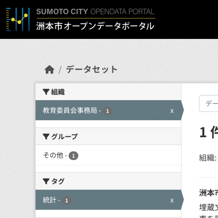
Skip to main content
データセット
組織
教育委員会事務局
-
x
1
1
グループ
その他
-
組織:
1
タグ
洲本
統計
-
x
1
埋蔵