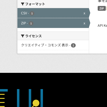
事を
フォーマット
ZIP
CSV
-
x
1
ZIP
-
x
1
API
ライセンス
クリエイティブ・コモンズ 表示
-
1