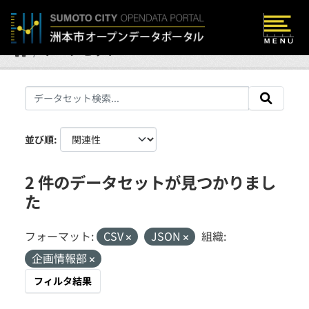
Skip to main content
データセット
並び順
2 件のデータセットが見つかりまし
た
フォーマット:
CSV
JSON
組織:
企画情報部
フィルタ結果