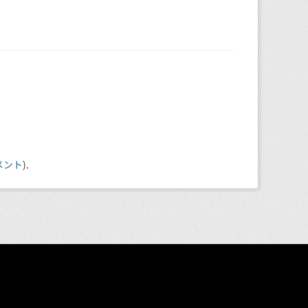
メント
).