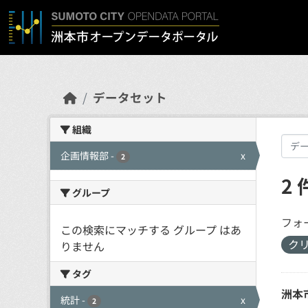
Skip to main content
データセット
組織
企画情報部
-
x
2
2
グループ
フォ
この検索にマッチする グループ はあ
ク
りません
タグ
洲本
統計
-
x
2