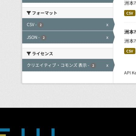
洲本
フォーマット
CSV
CSV
-
x
2
洲本
JSON
-
x
2
洲本
CSV
ライセンス
クリエイティブ・コモンズ 表示
-
x
2
API