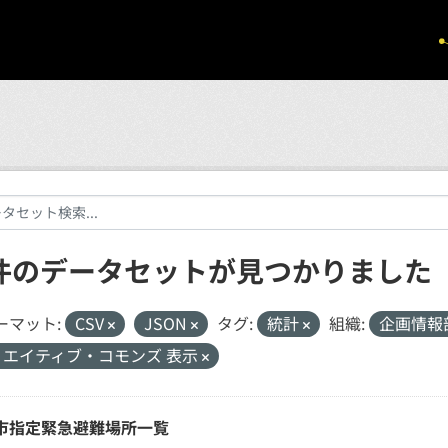
 件のデータセットが見つかりました
ーマット:
CSV
JSON
タグ:
統計
組織:
企画情報
リエイティブ・コモンズ 表示
市指定緊急避難場所一覧