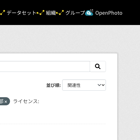
新規タ
データセット
組織
グループ
OpenPhoto
並び順
部
ライセンス: