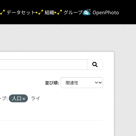
新規タ
データセット
組織
グループ
OpenPhoto
並び順
プ:
人口
ライ