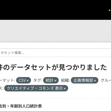
 件のデータセットが見つかりました
ーマット:
CSV
タグ:
統計
組織:
企画情報部
グルー
:
クリエイティブ・コモンズ 表示
会別・年齢別人口統計表