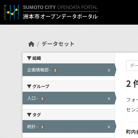
Skip to main content
データセット
組織
企画情報部
-
x
2
2
グループ
人口
-
x
フォ
2
センス
タグ
統計
-
x
2
町内