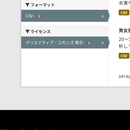
水害
フォーマット
CSV
CSV
-
x
2
男女
ライセンス
20
クリエイティブ・コモンズ 表示
-
x
2
析し
CSV
API