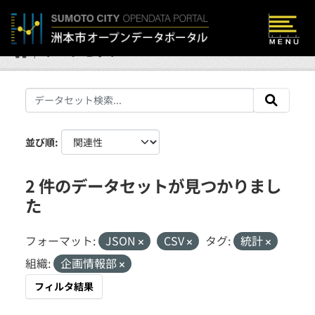
Skip to main content
データセット
並び順
2 件のデータセットが見つかりまし
た
フォーマット:
JSON
CSV
タグ:
統計
組織:
企画情報部
フィルタ結果