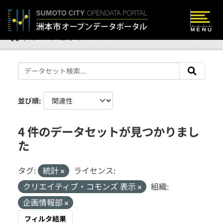
Skip to main content
データセット
並び順
4 件のデータセットが見つかりまし
た
タグ:
統計
ライセンス:
クリエイティブ・コモンズ 表示
組織:
企画情報部
フィルタ結果