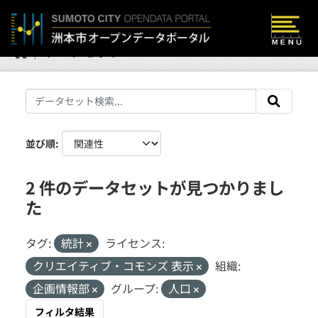
Skip to main content
データセット
並び順
2 件のデータセットが見つかりまし
た
タグ:
統計
ライセンス:
クリエイティブ・コモンズ 表示
組織:
企画情報部
グループ:
人口
フィルタ結果