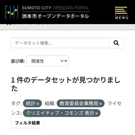
Skip to main content
データセット
並び順
1 件のデータセットが見つかりまし
た
タグ:
統計
組織:
教育委員会事務局
ライセ
ンス:
クリエイティブ・コモンズ 表示
フィルタ結果