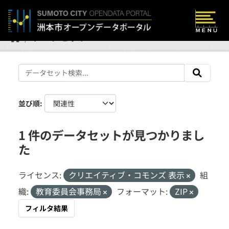
Skip to main content
データセット
並び順
1 件のデータセットが見つかりまし
た
ライセンス:
クリエイティブ・コモンズ 表示
組
織:
教育委員会事務局
フォーマット:
ZIP
フィルタ結果