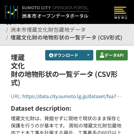
Skip to main content
組織
教育委員会事務局
洲本市埋蔵文化財包蔵地データ
埋蔵文化財の地物形状の一覧データ (CSV形式)
埋蔵
ダウンロード
データAPI
文化
財の地物形状の一覧データ (CSV形
式)
URL:
https://data.city.sumoto.lg.jp/dataset/faa7cbab-9ee7-4c9a-9b2a-f881a88fc143/resource/cf92e0bf-02f7-4e1b-ab5d-372c2ca1884d/download/tbl_geometry.csv
Dataset description:
埋蔵文化財は、発掘せずに現地で現状のまま保存と
保護を行うのが基本です。 周知の埋蔵文化財包蔵地
内で土木工事を計画する場合、工事着手の60日以上