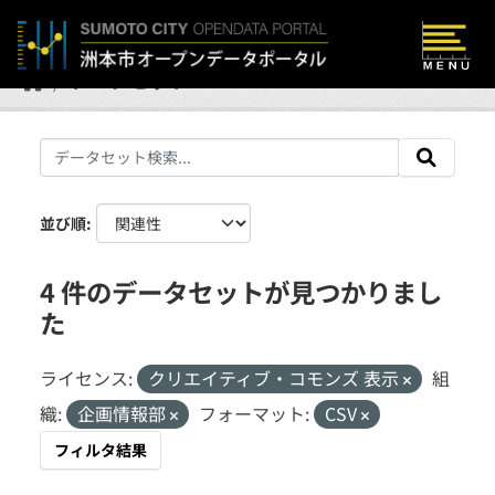
Skip to main content
データセット
並び順
4 件のデータセットが見つかりまし
た
ライセンス:
クリエイティブ・コモンズ 表示
組
織:
企画情報部
フォーマット:
CSV
フィルタ結果