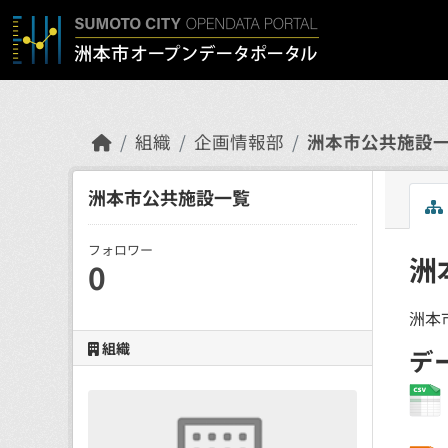
Skip to main content
組織
企画情報部
洲本市公共施設
洲本市公共施設一覧
フォロワー
洲
0
洲本
組織
デ