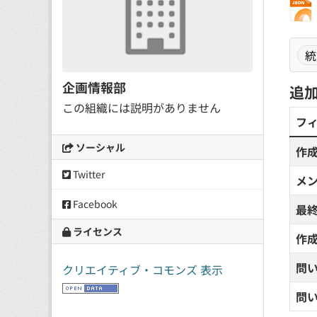
統
企画情報部
追
この組織には説明がありません
フ
ソーシャル
作
Twitter
メ
Facebook
最
ライセンス
作
問
クリエイティブ・コモンズ 表示
問