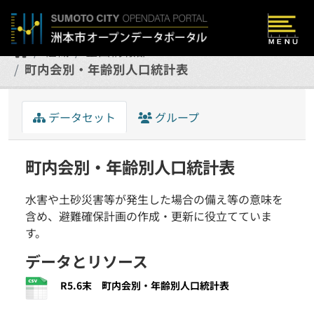
Skip to main content
組織
企画情報部
町内会別・年齢別人口統計表
データセット
グループ
町内会別・年齢別人口統計表
水害や土砂災害等が発生した場合の備え等の意味を
含め、避難確保計画の作成・更新に役立てていま
す。
データとリソース
R5.6末 町内会別・年齢別人口統計表