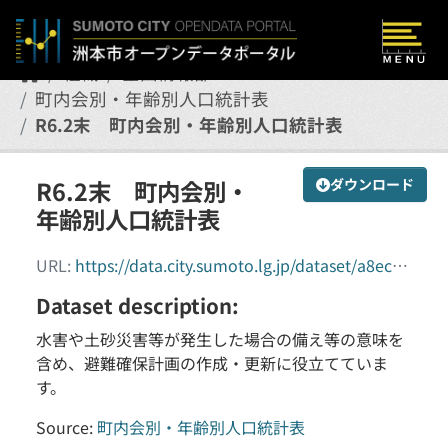
Skip to main content
組織
企画情報部
町内会別・年齢別人口統計表
R6.2末 町内会別・年齢別人口統計表
R6.2末 町内会別・
ダウンロード
年齢別人口統計表
URL:
https://data.city.sumoto.lg.jp/dataset/a8ecac53-eb87-43f9-b1f1-cec96aaa7758/resource/a057aeca-11ea-48d9-8b5c-22e645b3e9f9/download/202402_cyounaikaibetsu_jinkoutoukei.csv
Dataset description:
水害や土砂災害等が発生した場合の備え等の意味を
含め、避難確保計画の作成・更新に役立てていま
す。
Source:
町内会別・年齢別人口統計表